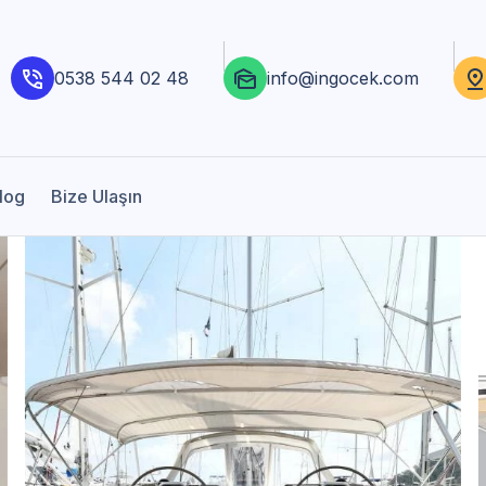
0538 544 02 48
info@ingocek.com
log
Bize Ulaşın