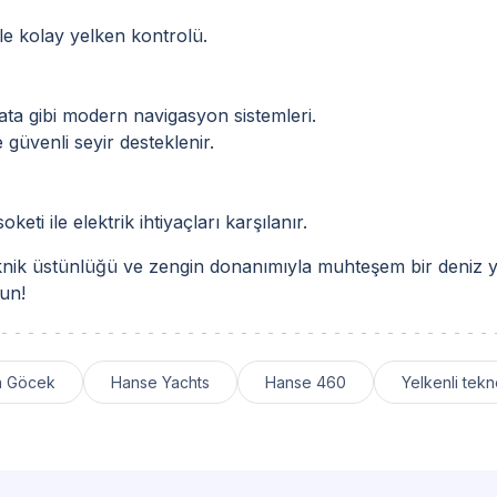
 ile kolay yelken kontrolü.
data gibi modern navigasyon sistemleri.
 güvenli seyir desteklenir.
eti ile elektrik ihtiyaçları karşılanır.
nik üstünlüğü ve zengin donanımıyla muhteşem bir deniz yo
lun!
ma Göcek
Hanse Yachts
Hanse 460
Yelkenli tekn