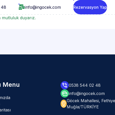
 48
info@ingocek.com
Rezervasyon Yap
 mutluluk duyarız.
lı Menu
0538 544 02 48
info@ingocek.com
mızda
Göcek Mahallesi, Fethiye
m
Muğla/TÜRKİYE
ritası