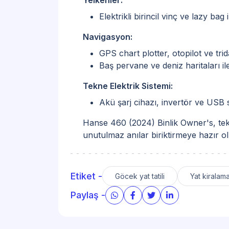
Elektrikli birincil vinç ve lazy bag
Navigasyon:
GPS chart plotter, otopilot ve tri
Baş pervane ve deniz haritaları ile
Tekne Elektrik Sistemi:
Akü şarj cihazı, invertör ve USB sok
Hanse 460 (2024) Binlik Owner's, tek
unutulmaz anılar biriktirmeye hazır o
Etiket -
Göcek yat tatili
Yat kirala
Paylaş -