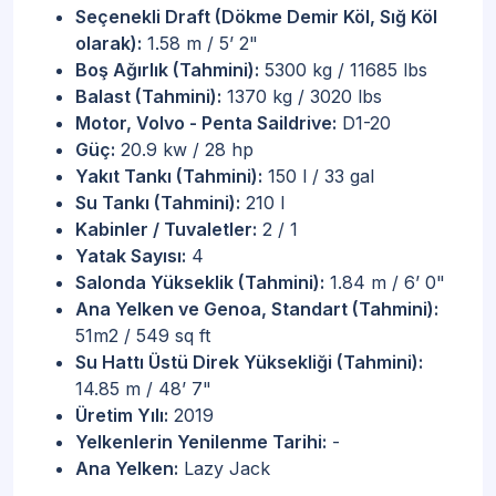
Seçenekli Draft (Dökme Demir Köl, Sığ Köl
olarak):
1.58 m / 5’ 2"
Boş Ağırlık (Tahmini):
5300 kg / 11685 lbs
Balast (Tahmini):
1370 kg / 3020 lbs
Motor, Volvo - Penta Saildrive:
D1-20
Güç:
20.9 kw / 28 hp
Yakıt Tankı (Tahmini):
150 l / 33 gal
Su Tankı (Tahmini):
210 l
Kabinler / Tuvaletler:
2 / 1
Yatak Sayısı:
4
Salonda Yükseklik (Tahmini):
1.84 m / 6’ 0"
Ana Yelken ve Genoa, Standart (Tahmini):
51m2 / 549 sq ft
Su Hattı Üstü Direk Yüksekliği (Tahmini):
14.85 m / 48’ 7"
Üretim Yılı:
2019
Yelkenlerin Yenilenme Tarihi:
-
Ana Yelken:
Lazy Jack