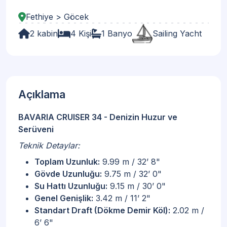
Fethiye > Göcek
2 kabin
4 Kişi
1 Banyo
Sailing Yacht
Açıklama
BAVARIA CRUISER 34 - Denizin Huzur ve
Serüveni
Teknik Detaylar:
Toplam Uzunluk:
9.99 m / 32’ 8"
Gövde Uzunluğu:
9.75 m / 32’ 0"
Su Hattı Uzunluğu:
9.15 m / 30’ 0"
Genel Genişlik:
3.42 m / 11’ 2"
Standart Draft (Dökme Demir Köl):
2.02 m /
6’ 6"