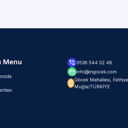
lı Menu
0538 544 02 48
info@ingocek.com
mızda
Göcek Mahallesi, Fethiye
m
Muğla/TÜRKİYE
ritası