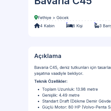
Bavaria C45
Fethiye > Göcek
4 Kabin
8 Kişi
3 Ban
Açıklama
Bavaria C45, deniz tutkunları için tasar
yaşatma vaadiyle bekliyor.
Teknik Özellikler:
Toplam Uzunluk: 13.98 metre
Genişlik: 4.49 metre
Standart Draft (Dökme Demir Gövde)
Güçlü Motor: 80 HP (Volvo-Penta Sa