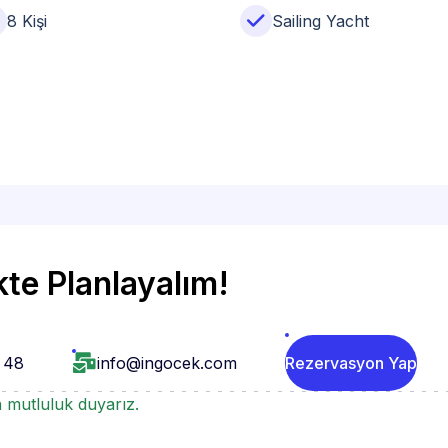
8 Kişi
Sailing Yacht
ikte Planlayalım!
 48
info@ingocek.com
Rezervasyon Yap
 mutluluk duyarız.