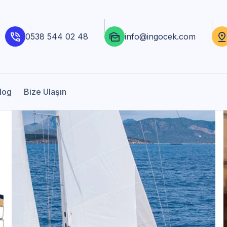
0538 544 02 48
info@ingocek.com
log
Bize Ulaşın