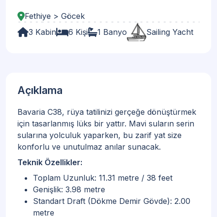
Fethiye > Göcek
3 Kabin
6 Kişi
1 Banyo
Sailing Yacht
Açıklama
Bavaria C38, rüya tatilinizi gerçeğe dönüştürmek
için tasarlanmış lüks bir yattır. Mavi suların serin
sularına yolculuk yaparken, bu zarif yat size
konforlu ve unutulmaz anılar sunacak.
Teknik Özellikler:
Toplam Uzunluk: 11.31 metre / 38 feet
Genişlik: 3.98 metre
Standart Draft (Dökme Demir Gövde): 2.00
metre