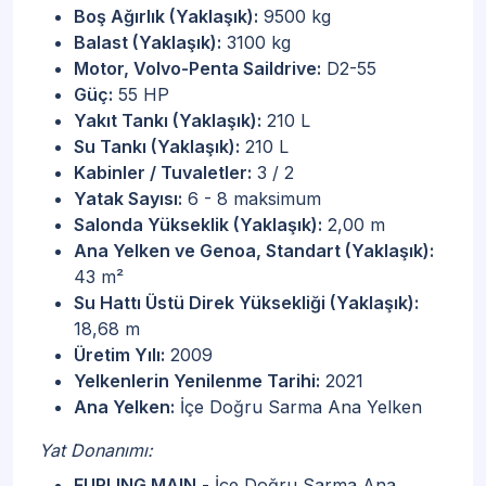
Boş Ağırlık (Yaklaşık):
9500 kg
Balast (Yaklaşık):
3100 kg
Motor, Volvo-Penta Saildrive:
D2-55
Güç:
55 HP
Yakıt Tankı (Yaklaşık):
210 L
Su Tankı (Yaklaşık):
210 L
Kabinler / Tuvaletler:
3 / 2
Yatak Sayısı:
6 - 8 maksimum
Salonda Yükseklik (Yaklaşık):
2,00 m
Ana Yelken ve Genoa, Standart (Yaklaşık):
43 m²
Su Hattı Üstü Direk Yüksekliği (Yaklaşık):
18,68 m
Üretim Yılı:
2009
Yelkenlerin Yenilenme Tarihi:
2021
Ana Yelken:
İçe Doğru Sarma Ana Yelken
Yat Donanımı:
FURLING MAIN
- İçe Doğru Sarma Ana