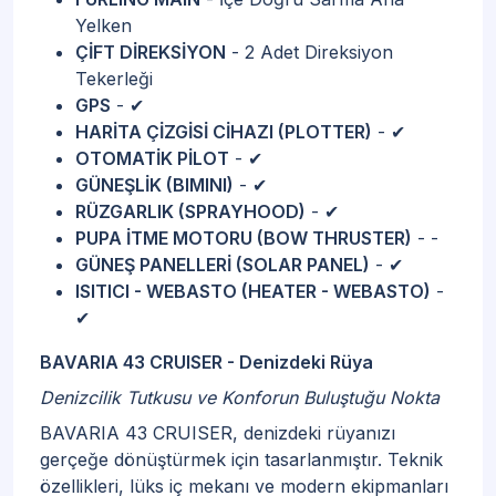
Yelken
ÇİFT DİREKSİYON
- 2 Adet Direksiyon
Tekerleği
GPS
- ✔
HARİTA ÇİZGİSİ CİHAZI (PLOTTER)
- ✔
OTOMATİK PİLOT
- ✔
GÜNEŞLİK (BIMINI)
- ✔
RÜZGARLIK (SPRAYHOOD)
- ✔
PUPA İTME MOTORU (BOW THRUSTER)
- -
GÜNEŞ PANELLERİ (SOLAR PANEL)
- ✔
ISITICI - WEBASTO (HEATER - WEBASTO)
-
✔
BAVARIA 43 CRUISER - Denizdeki Rüya
Denizcilik Tutkusu ve Konforun Buluştuğu Nokta
BAVARIA 43 CRUISER, denizdeki rüyanızı
gerçeğe dönüştürmek için tasarlanmıştır. Teknik
özellikleri, lüks iç mekanı ve modern ekipmanları