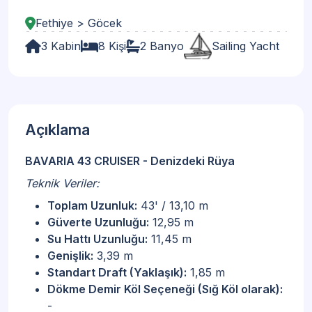
Fethiye > Göcek
3 Kabin
8 Kişi
2 Banyo
Sailing Yacht
Açıklama
BAVARIA 43 CRUISER - Denizdeki Rüya
Teknik Veriler:
Toplam Uzunluk:
43' / 13,10 m
Güverte Uzunluğu:
12,95 m
Su Hattı Uzunluğu:
11,45 m
Genişlik:
3,39 m
Standart Draft (Yaklaşık):
1,85 m
Dökme Demir Köl Seçeneği (Sığ Köl olarak):
-