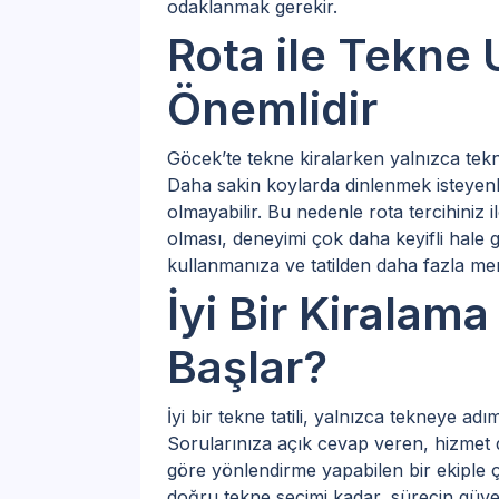
odaklanmak gerekir.
Rota ile Tekne
Önemlidir
Göcek’te tekne kiralarken yalnızca tekn
Daha sakin koylarda dinlenmek isteyenler
olmayabilir. Bu nedenle rota tercihiniz i
olması, deneyimi çok daha keyifli hale 
kullanmanıza ve tatilden daha fazla m
İyi Bir Kiralam
Başlar?
İyi bir tekne tatili, yalnızca tekneye ad
Sorularınıza açık cevap veren, hizmet d
göre yönlendirme yapabilen bir ekiple 
doğru tekne seçimi kadar, sürecin güven