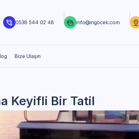
0538 544 02 48
info@ingocek.com
log
Bize Ulaşın
Keyifli Bir Tatil