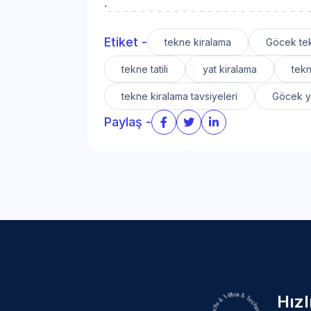
.
Etiket -
tekne kiralama
Göcek tek
tekne tatili
yat kiralama
tek
tekne kiralama tavsiyeleri
Göcek yat
Paylaş -
Hız